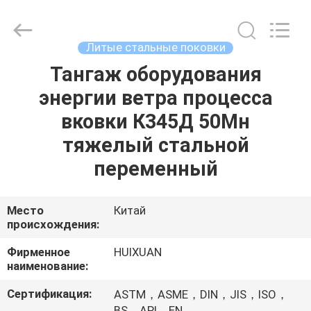
HUI
XUAN
NEW
ENERGY
EQUIPMENT
Литые стальные поковки
CO.,LTD.
All
Rights
Тангаж оборудования
ДОМ
Reserved.
энергии ветра процесса
ПРОДУКТЫ
вковки К345Д 50Мн
тяжелый стальной
РОЛИКИ
переменный
О
Место
Китай
происхождения:
НАС
Фирменное
HUIXUAN
наименование:
ПУТЕШЕСТВИЕ
ФАБРИКИ
Сертификация:
ASTM，ASME，DIN，JIS，ISO，
BS，API，EN