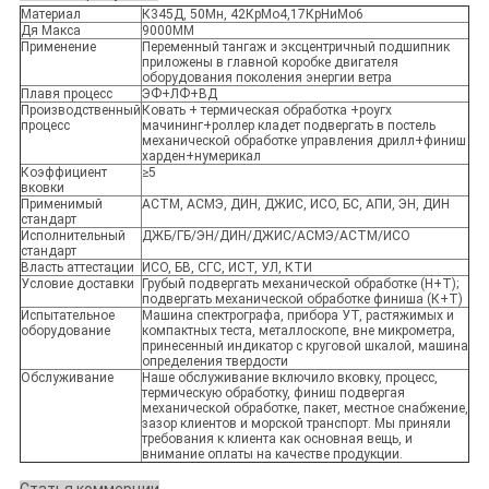
Материал
К345Д, 50Мн, 42КрМо4,17КрНиМо6
Дя Макса
9000ММ
Применение
Переменный тангаж и эксцентричный подшипник
приложены в главной коробке двигателя
оборудования поколения энергии ветра
Плавя процесс
ЭФ+ЛФ+ВД
Производственный
Ковать + термическая обработка +роугх
процесс
мачининг+роллер кладет подвергать в постель
механической обработке управления дрилл+финиш
харден+нумерикал
Коэффициент
≥5
вковки
Применимый
АСТМ, АСМЭ, ДИН, ДЖИС, ИСО, БС, АПИ, ЭН, ДИН
стандарт
Исполнительный
ДЖБ/ГБ/ЭН/ДИН/ДЖИС/АСМЭ/АСТМ/ИСО
стандарт
Власть аттестации
ИСО, БВ, СГС, ИСТ, УЛ, КТИ
Условие доставки
Грубый подвергать механической обработке (Н+Т);
подвергать механической обработке финиша (К+Т)
Испытательное
Машина спектрографа, прибора УТ, растяжимых и
оборудование
компактных теста, металлоскопе, вне микрометра,
принесенный индикатор с круговой шкалой, машина
определения твердости
Обслуживание
Наше обслуживание включило вковку, процесс,
термическую обработку, финиш подвергая
механической обработке, пакет, местное снабжение,
зазор клиентов и морской транспорт. Мы приняли
требования к клиента как основная вещь, и
внимание оплаты на качестве продукции.