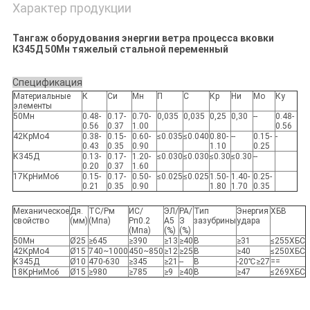
Характер продукции
Тангаж оборудования энергии ветра процесса вковки
К345Д 50Мн тяжелый стальной переменный
Спецификация
Материальные
К
Си
Мн
П
С
Кр
Ни
Мо
Ку
элементы
50Мн
0.48-
0.17-
0.70-
0,035
0,035
0,25
0,30
--
0.48-
0.56
0.37
1.00
0.56
42КрМо4
0.38-
0.15-
0.60-
≤0.035
≤0.040
0.80-
--
0.15-
-
0.43
0.35
0.90
1.10
0.25
К345Д
0.13-
0.17-
1.20-
≤0.030
≤0.030
≤0.30
≤0.30
--
0.20
0.37
1.60
17КрНиМо6
0.15-
0.17-
0.50-
≤0.025
≤0.025
1.50-
1.40-
0.25-
0.21
0.35
0.90
1.80
1.70
0.35
Механическое
Дя.
ТС/Рм
ИС/
ЭЛ/
РА/
Тип
Энергия
ХБВ
свойство
(мм)
(Мпа)
Рп0.2
А5
З
зазубрины
удара
(Мпа)
(%)
(%)
50Мн
Ø25
≥645
≥390
≥13
≥40
В
≥31
≤255ХБС
42КрМо4
Ø15
740~1000
450~850
≥12
≥25
В
≥40
≤250ХБС
К345Д
Ø10
470-630
≥345
≥21
--
В
-20℃≥27
==
18КрНиМо6
Ø15
≥980
≥785
≥9
≥40
В
≥47
≤269ХБС