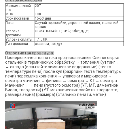
Статья коммерции
Максимальный
20Т
вес
МОК
1ПК
Срок поставки
15-50 дни
Пакет
Случай переклейки, деревянный паллет, железный
каркас
Условие
ОБМАНЫВАЙТЕ; КИФ; КФР; ДДУ;
доставки
Условие оплаты
Т/Т, ЛК
Тип доставки
океаном, воздух
Отростчатая процедура:
Проверка качества потока процесса вковки: Слиток сырья
стальной в термическую обработку → топления Куттинг→
→ склада (испытайте химическое содержание) (теста
температуры печи) после куя (разрядки теста температуры
печи) пересылка хранения → упаковки и маркировки →
осмотра мачининг→ финиша → осмотра → КТ→ осмотра
Мачининг→ → печи (пустого осмотра) (УТ, МТ, дяментион
Висал, твердости) (УТ, механических свойств, твердости,
размера зерна) (размера) (стальных печати, метки)