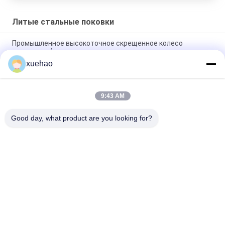
Литые стальные поковки
Промышленное высокоточное скрещенное колесо
редуктора / скрещенное колесо редуктора
xuehao
Кольцо подшипника двигателя, ковка, термообработка,
легированная сталь
9:43 AM
Тяжелая работа Большое колесо с редукторами ковка
теплообработка сплавная сталь
Good day, what product are you looking for?
Популярные категории
Все
Тяжелые Стальные 
Вковка Вала Цапфы
Поковки
Вковка Заготовки 
Фланцы Стальные 
Для Шестерни
Кованые