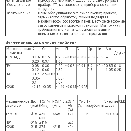
Испытательное
Прибор растяжимых и удара теста Спектрограхп,
оборудование
прибора УТ, металлоскопе, прибор определения
твердости
Обслуживание
Наше обслуживание включило вковку, процесс,
термическую обработку, финиш подвергая
механической обработке, пакет, местное снабжение,
зазор клиентов и морской транспорт. Мы приняли
требования к клиента как основная вещь, и
внимание оплаты на качестве продукции.
Изготовленные на заказ свойства:
Материальные
К
Си
Мн
П
С
Кр
Ни
Мо
элементы
Другие
16МНнД
0.13-
0.17-
1.20-
≤0.030
≤0.030
≤0.30
≤0.30
--
0.20
0.37
1.60
П91
0.08-
0.30-
0.20-
≤0.02
≤0.01
8.0-
≤0.40
0.85-
0.18-
0.12
0.60
0.50
9.5
1.05
0.25
П91
Н.Б.:
Ал≤0.04
Н:
0.06-
0.03-
0.1
0.07
К235
≤0.17
≤0.35
≤1.40
≤0.035
≤0.035
Механическое
Дя.
ТС/Рм
ИС/Рп0.2
ЭЛ/
РА/З
Тип
Энергия
ХБВ
свойство
(мм)
(Мпа)
(Мпа)
А5
(%)
зазубрины
удара
(%)
16МнД
Ø15
470-
≥345
≥21
--
В
-20℃≥34
==
630
П91
Ø15
≥415
≥20
К235
Ø15
375-
≥215
≥24