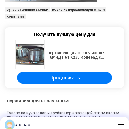
супер стальные вковки
ковка из нержавеющей стали
ковать ss
Получить лучшую цену для
нержавеющая сталь вковки
16МнД П91 К235 Конееад с
сталью Конееад легированной
стали/углерода
Продолжать
нержавеющая сталь ковка
Голова кожуха головы трубки нержавеющей стали вковки
Ф53 Ф6НМ 4130 35КрМо 4140 42КрМоА 42КрМо4
xuehao