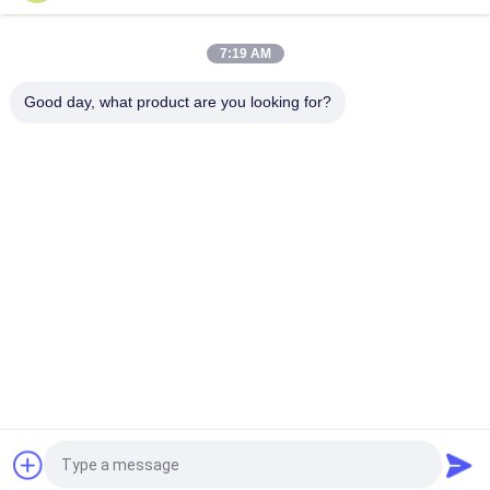
Шариковый клапан сварил нержавеющую сталь куя А105
ЛФ2 Ф304 304Л Ф316 316Л Ф51 Ф53 крышки
7:19 AM
Кузница вковки стали углерода разделяет сверхмощным
диск АСМЭ выкованный сосудом под давлением
Good day, what product are you looking for?
Популярные категории
Все
Тяжелые Стальные 
Вковка Вала Цапфы
Поковки
Вковка Заготовки 
Фланцы Стальные 
Для Шестерни
Кованые
Выкованный 
Вковка 
Цилиндр
Термической 
Обработки
Раскройте Горячие 
Литые Стальные 
Объемные 
Поковки
Штамповки
Запрос Цитировать