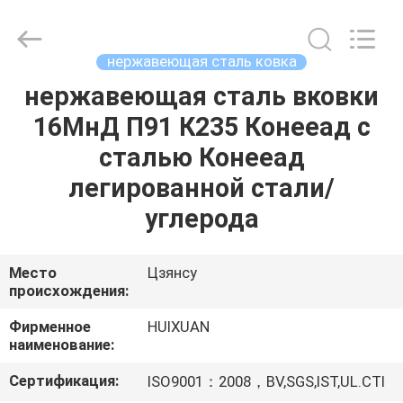
HUI
XUAN
NEW
ENERGY
EQUIPMENT
нержавеющая сталь ковка
CO.,LTD.
All
Rights
нержавеющая сталь вковки
ДОМ
Reserved.
16МнД П91 К235 Конееад с
ПРОДУКТЫ
сталью Конееад
легированной стали/
РОЛИКИ
углерода
О
Место
Цзянсу
происхождения:
НАС
Фирменное
HUIXUAN
наименование:
ПУТЕШЕСТВИЕ
ФАБРИКИ
Сертификация:
ISO9001：2008，BV,SGS,IST,UL.CTI