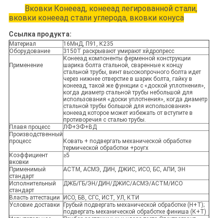
Вковки Конееад, конееад легированной стали,
вковки конееад стали углерода, вковки конуса
Ссылка продукта:
Материал
16МнД, П91, К235
Оборудование
3150Т раскрывают умирают хйдропресс
Конееад компоненты ферменной конструкции
Применение
шарика болта стальной, сваренные к концу
стальной трубы, винт высокопрочного болта идет
через нижнее отверстие в шарик болта, гайку в
конееад, такой же функции с «доской уплотнения»,
когда диаметр стальной трубы небольшой для
использования «доски уплотнения», когда диаметр
стальной трубы большой для использования»
конееад которое может избежать от вступите в
противоречия с сталью трубы.
Плавя процесс
ЛФ+ЭФ+ВД
Производственный
процесс
Ковать + подвергать механической обработке
термической обработки +роугх
Коэффициент
≥5
вковки
Применимый
АСТМ, АСМЭ, ДИН, ДЖИС, ИСО, БС, АПИ, ЭН
стандарт
Исполнительный
ДЖБ/ГБ/ЭН/ДИН/ДЖИС/АСМЭ/АСТМ/ИСО
стандарт
Власть аттестации
ИСО, БВ, СГС, ИСТ, УЛ, КТИ
Условие доставки
Грубый подвергать механической обработке (Н+Т);
подвергать механической обработке финиша (К+Т)