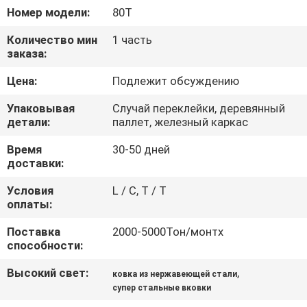
Номер модели:
80T
ПРОВЕРКА
Количество мин
1 часть
КАЧЕСТВА
заказа:
Цена:
Подлежит обсуждению
КАРТА
Упаковывая
Случай переклейки, деревянный
САЙТА
детали:
паллет, железный каркас
Время
30-50 дней
PRIVACY
доставки:
POLICY
Условия
L / C, T / T
оплаты:
Поставка
2000-5000Тон/монтх
способности:
Высокий свет:
,
ковка из нержавеющей стали
супер стальные вковки