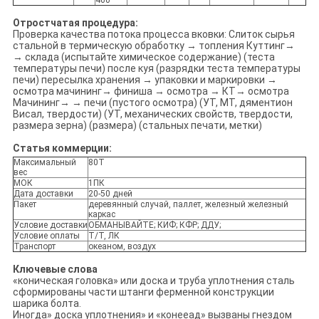
460
Отростчатая процедура:
Проверка качества потока процесса вковки: Слиток сырья
стальной в термическую обработку → топления Куттинг→
→ склада (испытайте химическое содержание) (теста
температуры печи) после куя (разрядки теста температуры
печи) пересылка хранения → упаковки и маркировки →
осмотра мачининг→ финиша → осмотра → КТ→ осмотра
Мачининг→ → печи (пустого осмотра) (УТ, МТ, дяментион
Висал, твердости) (УТ, механических свойств, твердости,
размера зерна) (размера) (стальных печати, метки)
Статья коммерции:
Максимальный
80Т
вес
МОК
1ПК
Дата доставки
20-50 дней
Пакет
деревянный случай, паллет, железный железный
каркас
Условие доставки
ОБМАНЫВАЙТЕ; КИФ; КФР; ДДУ;
Условие оплаты
Т/Т, ЛК
Транспорт
океаном, воздух
Ключевые слова
«коническая головка» или доска и труба уплотнения сталь
сформированы части штанги ферменной конструкции
шарика болта.
Иногда» доска уплотнения» и «конееад» вызваны гнездом