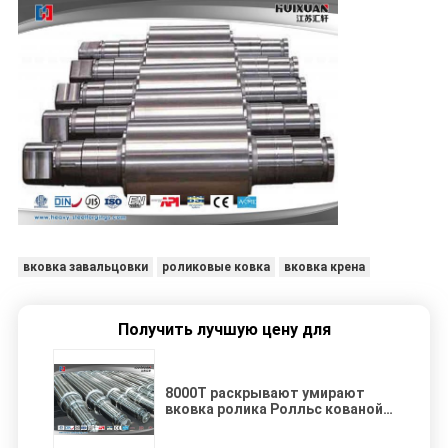
вковка завальцовки
роликовые ковка
вковка крена
Получить лучшую цену для
8000Т раскрывают умирают
вковка ролика Ролльс кованой
стали Хйдропесс твердая
холодная