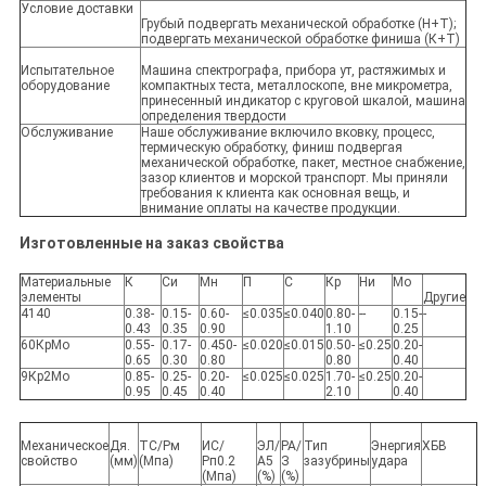
Условие доставки
Грубый подвергать механической обработке (Н+Т);
подвергать механической обработке финиша (К+Т)
Испытательное
Машина спектрографа, прибора ут, растяжимых и
оборудование
компактных теста, металлоскопе, вне микрометра,
принесенный индикатор с круговой шкалой, машина
определения твердости
Обслуживание
Наше обслуживание включило вковку, процесс,
термическую обработку, финиш подвергая
механической обработке, пакет, местное снабжение,
зазор клиентов и морской транспорт. Мы приняли
требования к клиента как основная вещь, и
внимание оплаты на качестве продукции.
Изготовленные на заказ свойства
Материальные
К
Си
Мн
П
С
Кр
Ни
Мо
элементы
Другие
4140
0.38-
0.15-
0.60-
≤0.035
≤0.040
0.80-
--
0.15-
-
0.43
0.35
0.90
1.10
0.25
60КрМо
0.55-
0.17-
0.450-
≤0.020
≤0.015
0.50-
≤0.25
0.20-
0.65
0.30
0.80
0.80
0.40
9Кр2Мо
0.85-
0.25-
0.20-
≤0.025
≤0.025
1.70-
≤0.25
0.20-
0.95
0.45
0.40
2.10
0.40
Механическое
Дя.
ТС/Рм
ИС/
ЭЛ/
РА/
Тип
Энергия
ХБВ
свойство
(мм)
(Мпа)
Рп0.2
А5
З
зазубрины
удара
(Мпа)
(%)
(%)