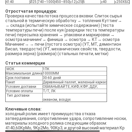
4140
Ø25
740~1000
450~850
≥12
≥25
В
≥40
≤250ХБС
Отростчатая процедура:
Проверка качества потока процесса вковки: Слиток сырья
стальной в термическую обработку → топления Куттинг→
→ склада (испытайте химическое содержание) (теста
температуры печи) после куя (разрядки теста температуры
печи) пересылка хранения → упаковки и маркировки →
осмотра мачининг→ финиша → осмотра → КТ→ осмотра
Мачининг→ → печи (пустого осмотра) (УТ, МТ, дяментион
Висал, твердости) (УТ, механических свойств, твердости,
размера зерна) (размера) (стальных печати, метки)
Статья коммерции
МОК
1ПК
Максимальная длина
10000ММ
Срок поставки
30-60 дней
Пакет
Деревянный паллет, железный каркас
Условие доставки
ОБМАНЫВАЙТЕ; КИФ; КФР; ДДУ;
Условие оплаты
Т/Т, ЛК
Тип доставки
океаном, воздух
Ключевые слова:
холодный ролик имеет преимущества отказа
затвердевания, сопротивление удара, сопротивление носки,
материалы холодного ролика следующим образом:
4140,60КрМо, 9Кр2Мо, 90Кр3, и другой высокий материал Кр