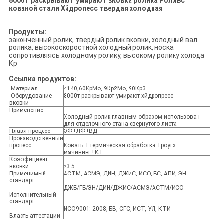
8000Т раскрывают умирают вковка ролика Ролльс
кованой стали Хйдропесс твердая холодная
Продукты:
законченный ролик, твердый ролик вковки, холодный вал
ролика, высокоскоростной холодный ролик, носка
сопротивляясь холодному ролику, высокому ролику холода
Кр
Ссылка продуктов:
Материал
4140,60КрМо, 9Кр2Мо, 90Кр3
Оборудование
8000т раскрывают умирают хйдропресс
вковки
Применение
Холодный ролик главным образом использован
для отделочного стана свернутого листа
Плавя процесс
ЭФ+ЛФ+ВД
Производственный
процесс
Ковать + термическая обработка +роугх
мачининг+КТ
Коэффициент
вковки
≥3.5
Применимый
АСТМ, АСМЭ, ДИН, ДЖИС, ИСО, БС, АПИ, ЭН
стандарт
ДЖБ/ГБ/ЭН/ДИН/ДЖИС/АСМЭ/АСТМ/ИСО
Исполнительный
стандарт
ИСО9001: 2008, БВ, СГС, ИСТ, УЛ, КТИ
Власть аттестации