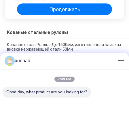
Продолжать
Кованые стальные рулоны
Кованая сталь Ролльс Дя 1600мм, изготовленная на заказ
вковка нержавеющей стали 50Мн
xuehao
Литой стали ролика горячей объемной штамповки
твердость высокоскоростной высокая для мельницы
крена
7:49 PM
Вал меля ролика грубой открытой горячей объемной
штамповки ДЖИС механический вертикальный
Good day, what product are you looking for?
Популярные категории
Все
Тяжелые Стальные 
Вковка Вала Цапфы
Поковки