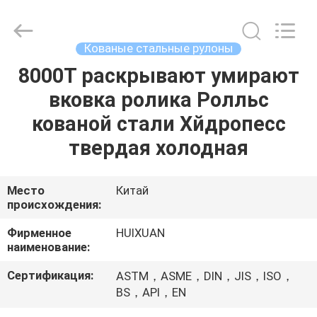
HUI
XUAN
NEW
ENERGY
EQUIPMENT
Кованые стальные рулоны
CO.,LTD.
All
Rights
8000Т раскрывают умирают
ДОМ
Reserved.
вковка ролика Ролльс
ПРОДУКТЫ
кованой стали Хйдропесс
твердая холодная
РОЛИКИ
Место
Китай
происхождения:
О
НАС
Фирменное
HUIXUAN
наименование:
ПУТЕШЕСТВИЕ
Сертификация:
ASTM，ASME，DIN，JIS，ISO，
BS，API，EN
ФАБРИКИ