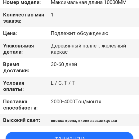
Номер модели:
Максимальная длина 10000ММ
ПРОВЕРКА
Количество мин
1
заказа:
КАЧЕСТВА
Цена:
Подлежит обсуждению
КАРТА
Упаковывая
Деревянный паллет, железный
детали:
каркас
САЙТА
Время
30-60 дней
доставки:
PRIVACY
Условия
L / C, T / T
POLICY
оплаты:
Поставка
2000-4000Тон/монтх
способности:
Высокий свет:
,
вковка крена
вковка завальцовки