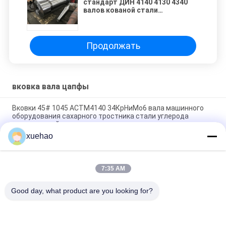
стандарт ДИН 4140 4130 4340
валов кованой стали
генератора турбины воды
Продолжать
вковка вала цапфы
Вковки 45# 1045 АСТМ4140 34КрНиМо6 вала машинного
оборудования сахарного тростника стали углерода
легированной стали
xuehao
крен вала 18КрНиМо7-6 20КрМнМо 42КрМо 35КрМо, части
машинного оборудования валов кованой стали
7:35 AM
АСТМ 4140 4130 вковка вала цапфы 42КрМо 17КрНиМо6,
вал конусности для машинного оборудования
Good day, what product are you looking for?
Популярные категории
Все