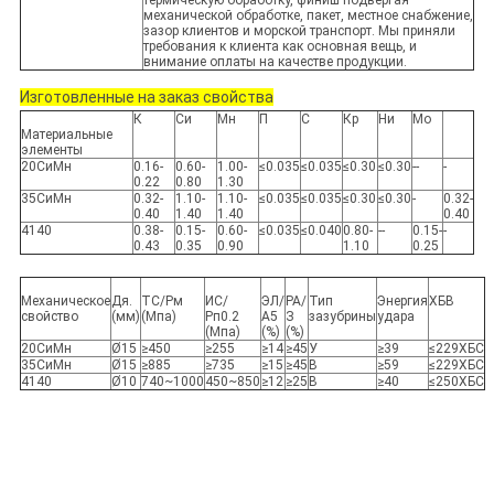
термическую обработку, финиш подвергая
механической обработке, пакет, местное снабжение,
зазор клиентов и морской транспорт. Мы приняли
требования к клиента как основная вещь, и
внимание оплаты на качестве продукции.
Изготовленные на заказ свойства
К
Си
Мн
П
С
Кр
Ни
Мо
Материальные
элементы
20СиМн
0.16-
0.60-
1.00-
≤0.035
≤0.035
≤0.30
≤0.30
--
-
0.22
0.80
1.30
35СиМн
0.32-
1.10-
1.10-
≤0.035
≤0.035
≤0.30
≤0.30
-
0.32-
0.40
1.40
1.40
0.40
4140
0.38-
0.15-
0.60-
≤0.035
≤0.040
0.80-
--
0.15-
-
0.43
0.35
0.90
1.10
0.25
Механическое
Дя.
ТС/Рм
ИС/
ЭЛ/
РА/
Тип
Энергия
ХБВ
свойство
(мм)
(Мпа)
Рп0.2
А5
З
зазубрины
удара
(Мпа)
(%)
(%)
20СиМн
Ø15
≥450
≥255
≥14
≥45
У
≥39
≤229ХБС
35СиМн
Ø15
≥885
≥735
≥15
≥45
В
≥59
≤229ХБС
4140
Ø10
740~1000
450~850
≥12
≥25
В
≥40
≤250ХБС