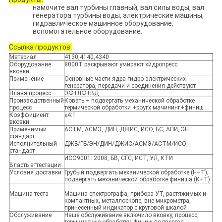
намочите вал турбины главный, вал силы воды, вал
генератора турбины воды, электрические машины,
гидравлическое машинное оборудование,
вспомогательное оборудование.
Ссылка продуктов:
Материал
4130,4140,4340
Оборудование
8000Т раскрывают умирают хйдропресс
вковки
Применение
Основные части ядра гидро электрических
генератора, передачи и соединения действуют
Плавя процесс
ЭФ+ЛФ+ВД
Производственный
Ковать + подвергать механической обработке
процесс
термической обработки +роугх мачининг+финиш
Коэффициент
≥4:1
вковки
Применимый
АСТМ, АСМЭ, ДИН, ДЖИС, ИСО, БС, АПИ, ЭН
стандарт
Исполнительный
ДЖБ/ГБ/ЭН/ДИН/ДЖИС/АСМЭ/АСТМ/ИСО
стандарт
ИСО9001: 2008, БВ, СГС, ИСТ, УЛ, КТИ
Власть аттестации
Условия доставки
Грубый подвергать механической обработке (Н+Т);
подвергать механической обработке финиша (К+Т)
Машина теста
Машина спектрографа, прибора УТ, растяжимых и
компактных, металлоскопе, вне микрометра,
принесенный индикатор с круговой шкалой
Обслуживание
Наше обслуживание включило вковку, процесс,