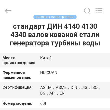
HUI
XUAN
NEW
ENERGY
EQUIPMENT
вковка вала цапфы
CO.,LTD.
All
Rights
стандарт ДИН 4140 4130
ДОМ
Reserved.
4340 валов кованой стали
ПРОДУКТЫ
генератора турбины воды
РОЛИКИ
Место
Китай
происхождения:
О
Фирменное
HUIXUAN
наименование:
НАС
Сертификация:
ASTM，ASME，DIN，JIS，ISO，
BS，API，EN
ПУТЕШЕСТВИЕ
Номер модели:
60t
ФАБРИКИ