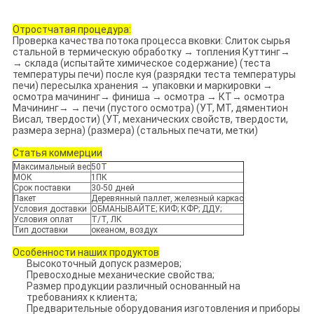
Отростчатая процедура:
Проверка качества потока процесса вковки: Слиток сырья
стальной в термическую обработку → топления Куттинг→
→ склада (испытайте химическое содержание) (теста
температуры печи) после куя (разрядки теста температуры
печи) пересылка хранения → упаковки и маркировки →
осмотра мачининг→ финиша → осмотра → КТ→ осмотра
Мачининг→ → печи (пустого осмотра) (УТ, МТ, дяментион
Висал, твердости) (УТ, механических свойств, твердости,
размера зерна) (размера) (стальных печати, метки)
Статья коммерции
Максимальный вес
50Т
МОК
1ПК
Срок поставки
30-50 дней
Пакет
Деревянный паллет, железный каркас
Условия доставки
ОБМАНЫВАЙТЕ; КИФ; КФР; ДДУ;
Условия оплат
Т/Т, ЛК
Тип доставки
океаном, воздух
Особенности наших продуктов
Высокоточный допуск размеров;
Превосходные механические свойства;
Размер продукции различный основанный на
требованиях к клиента;
Предварительные оборудования изготовления и приборы