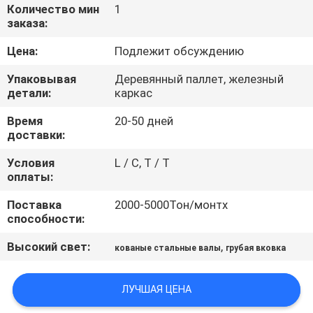
Количество мин
1
заказа:
ПРОВЕРКА
КАЧЕСТВА
Цена:
Подлежит обсуждению
Упаковывая
Деревянный паллет, железный
детали:
каркас
КАРТА
САЙТА
Время
20-50 дней
доставки:
Условия
L / C, T / T
PRIVACY
оплаты:
POLICY
Поставка
2000-5000Тон/монтх
способности:
Высокий свет:
,
кованые стальные валы
грубая вковка
ЛУЧШАЯ ЦЕНА