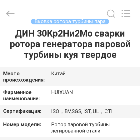
HUI
XUAN
NEW
ENERGY
EQUIPMENT
Вковка ротора турбины пара
CO.,LTD.
All
Rights
ДИН 30Кр2Ни2Мо сварки
ДОМ
Reserved.
ротора генератора паровой
ПРОДУКТЫ
турбины куя твердое
РОЛИКИ
Место
Китай
происхождения:
О
Фирменное
HUIXUAN
наименование:
НАС
Сертификация:
ISO，BV,SGS, IST, UL，CTI
ПУТЕШЕСТВИЕ
Номер модели:
Ротор паровой турбины
легированной стали
ФАБРИКИ