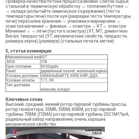
Проверка качества потока процесса вковки: Слиток сырья
стальной в термическую обработку → топления Куттинг→
→ склада (испытайте химическое содержание) (теста
температуры печи) после куя (разрядки теста температуры
печи) пересылка хранения → упаковки и маркировки →
осмотра мачининг→ финиша → осмотра → КТ→ осмотра
Мачининг→ → печи (пустого осмотра) (УТ, МТ, дяментион
Висал, твердости) (УТ, механических свойств, твердости,
размера зерна) (размера) (стальных печати, метки)
5, статья коммерции
Максимальный вес
60Т
МОК
1ПК
Срок поставки
30-50дайс
Пакет
деревянный паллет, железный каркас
Условие доставки
ОБМАНЫВАЙТЕ; КИФ; КФР; ДДУ;
Условие оплаты
Т/Т, ЛК
Тип доставки
океаном, воздух
Ключевые слова
Высокий, средний, низкий ротор паровой турбины прессы,
ротор генератора, 35МВ, 50ВМ, 60ВМ, ротор паровой
турбины 70ВМ; (П2МА) ротор паровой турбины 25С1М1%кА,
радиальный забор направления, очень хорошее
механическое свойство