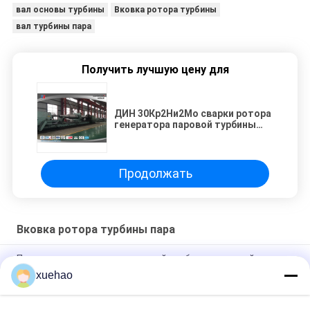
вал основы турбины
Вковка ротора турбины
вал турбины пара
Получить лучшую цену для
ДИН 30Кр2Ни2Мо сварки ротора
генератора паровой турбины
куя твердое
Продолжать
Вковка ротора турбины пара
Процесс вковки ротора паровой турбины стальной с
калибровать, ковать нержавеющий
xuehao
Супер стальная вковка ротора паровой турбины,
механический вал основы ветротурбины