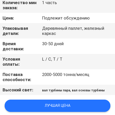
Количество мин
1 часть
заказа:
ПРОВЕРКА
Цена:
Подлежит обсуждению
КАЧЕСТВА
Упаковывая
Деревянный паллет, железный
детали:
каркас
КАРТА
Время
30-50 дней
САЙТА
доставки:
Условия
L / C, T / T
PRIVACY
оплаты:
POLICY
Поставка
2000-5000 тонна/месяц
способности:
Высокий свет:
,
вал турбины пара
вал основы турбины
ЛУЧШАЯ ЦЕНА