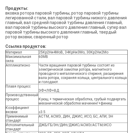
Продукты:
вковка ротора паровой турбины, ротор паровой турбины
легированной стали, вал паровой турбины низкого давления
главный, вал средней паровой турбины давления главный,
вал паровой турбины высокого давления главный, супер вал
паровой турбины высокого давления главный, твердый
ротор вковки, сваренный ротор
Ссылка продуктов:
Материал
25Кр2Ни4МоВ, 34КрНи3Мо, 30Кр2Ни2Мо
Максимальная
60МВ
сила
Аппликатионо
Части вращения паровой турбины состоят из
электрической замотки ротора, магнитного
проводного металлического стержня, расширения
вала ротора, сохраняя кольца, центрального кольца
и голодают.
Плавя процесс
ЭФ+ЛФ+ВД
Производственный
процесс
Кующ + термическая обработка, грубый подвергать
механической обработке мачининг+финиш
Коэффициент
вковки
≥3.5
Применимый
АСТМ, АСМЭ, ДИН, ДЖИС, ИСО, БС, АПИ, ЭН
стандарт
Исполнительный
ДЖБ/ГБ/ЭН/ДИН/ДЖИС/АСМЭ/АСТМ/ИСО
стандарт