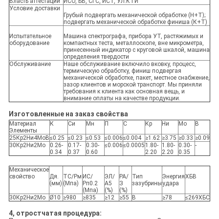
Власть аттестации
ИСО, БВ, СГС, ИСТ, УЛ.КТИ
Условие доставки
Грубый подвергать механической обработке (Н+Т);
подвергать механической обработке финиша (К+Т)
Испытательное
Машина спектрографа, прибора УТ, растяжимых и
оборудование
компактных теста, металлоскопе, вне микрометра,
принесенный индикатор с круговой шкалой, машина
определения твердости
Обслуживание
Наше обслуживание включило вковку, процесс,
термическую обработку, финиш подвергая
механической обработке, пакет, местное снабжение,
зазор клиентов и морской транспорт. Мы приняли
требования к клиента как основная вещь, и
внимание оплаты на качестве продукции.
Изготовленные на заказ свойства
Материал
К
Си
Мн
П
С
Кр
Ни
Мо
В
Элементы
25Кр2Ни4МоВ
≤0.25
≤0.23
≤0.53
≤0.006
≤0.004
≥1.62
≥3.75
≥0.33
≥0.09
30Кр2Ни2Мо
0.26-
0.17-
0.30-
≤0.006
≤0.0005
1.80-
1.80-
0.30-
-
0.34
0.37
0.60
2.20
2.20
0.35
Механическое
свойство
Дя.
ТС/Рм
ИС/
ЭЛ/
РА/
Тип
Энергия
ХБВ
(мм)
(Мпа)
Рп0.2
А5
З
зазубрины
удара
(Мпа)
(%)
(%)
30Кр2Ни2Мо
Ø10
≥980
≥835
≥12
≥55
В
≥78
≤269ХБС
4, отростчатая процедура: